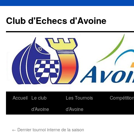
Aller
au
Club d'Echecs d'Avoine
contenu
Accueil
Le club
Les Tournois
Compétitio
d’Avoine
d’Avoine
←
Dernier tournoi interne de la saison