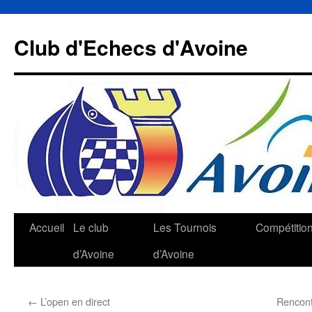
Aller
au
Club d'Echecs d'Avoine
contenu
Accueil
Le club
Les Tournois
Compétitio
d’Avoine
d’Avoine
←
L’open en direct
Rencont