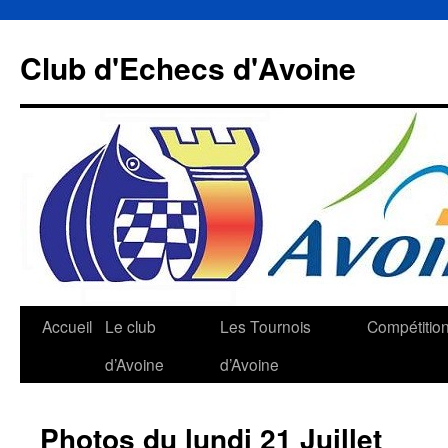
Aller
au
Club d'Echecs d'Avoine
contenu
Accueil
Le club
Les Tournois
Compétitio
d’Avoine
d’Avoine
Photos du lundi 21 Juillet