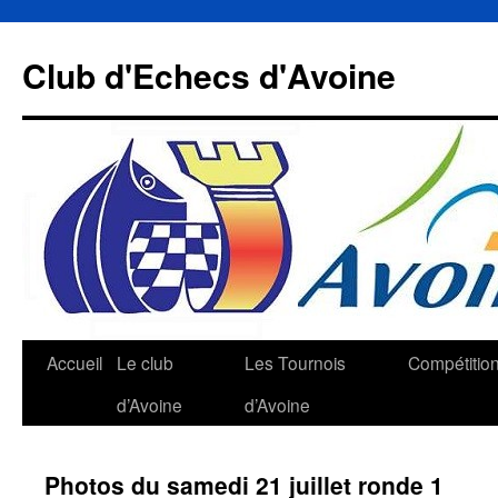
Aller
au
Club d'Echecs d'Avoine
contenu
Accueil
Le club
Les Tournois
Compétitio
d’Avoine
d’Avoine
Photos du samedi 21 juillet ronde 1