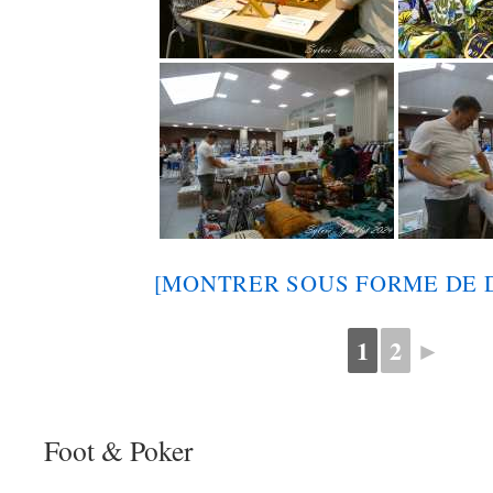
[MONTRER SOUS FORME DE 
1
2
►
Foot & Poker