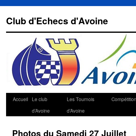
Aller
au
Club d'Echecs d'Avoine
contenu
Accueil
Le club
Les Tournois
Compétitio
d’Avoine
d’Avoine
Photos du Samedi 27 Juillet