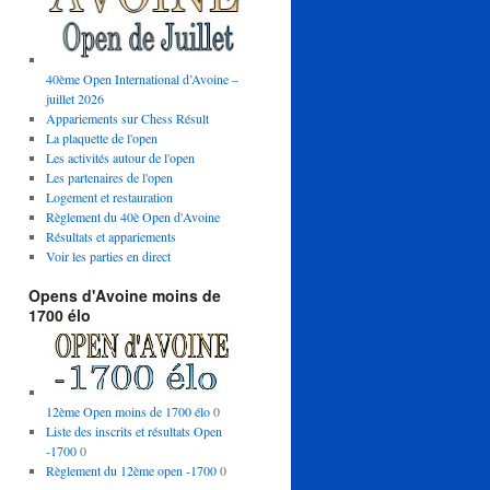
40ème Open International d’Avoine –
juillet 2026
Appariements sur Chess Résult
La plaquette de l'open
Les activités autour de l'open
Les partenaires de l'open
Logement et restauration
Règlement du 40è Open d'Avoine
Résultats et appariements
Voir les parties en direct
Opens d'Avoine moins de
1700 élo
12ème Open moins de 1700 élo
0
Liste des inscrits et résultats Open
-1700
0
Règlement du 12ème open -1700
0