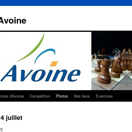
Avoine
rnois d’Avoine
Compétition
Photos
Nos liens
Exercices
 juillet
ng