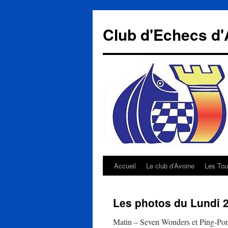
Aller
au
Club d'Echecs d'
contenu
Accueil
Le club d’Avoine
Les Tou
Les photos du Lundi 24
Matin – Seven Wonders et Ping-Po