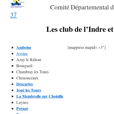
Comité Départemental du J
37
Les club de l’Indre et
Amboise
[mappress mapid= »3″]
Avoine
Azay le Rideau
Bourgueil
Chambray les Tours
Chenonceaux
Descartes
Joué les Tours
La Membrolle sur Choisille
Luynes
Pernay