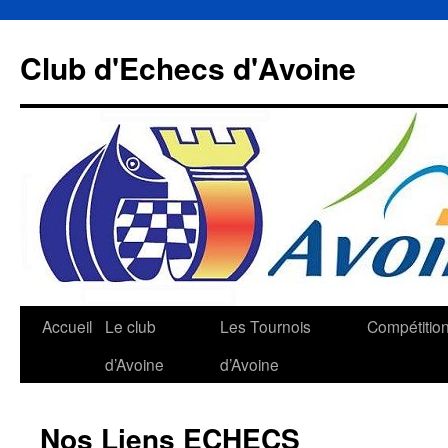
Aller
au
Club d'Echecs d'Avoine
contenu
Accueil
Le club
Les Tournois
Compétitio
d’Avoine
d’Avoine
Nos Liens ECHECS