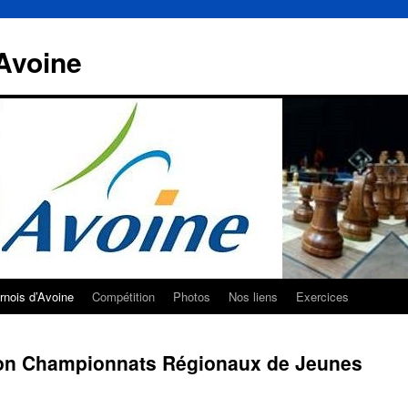
Avoine
rnois d’Avoine
Compétition
Photos
Nos liens
Exercices
tion Championnats Régionaux de Jeunes