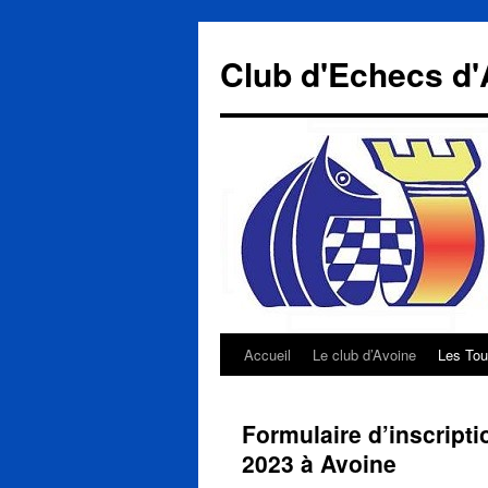
Aller
au
Club d'Echecs d'
contenu
Accueil
Le club d’Avoine
Les Tou
Formulaire d’inscrip
2023 à Avoine