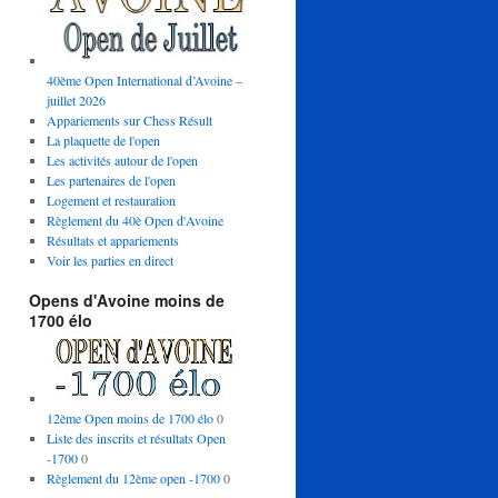
40ème Open International d’Avoine –
juillet 2026
Appariements sur Chess Résult
La plaquette de l'open
Les activités autour de l'open
Les partenaires de l'open
Logement et restauration
Règlement du 40è Open d'Avoine
Résultats et appariements
Voir les parties en direct
Opens d'Avoine moins de
1700 élo
12ème Open moins de 1700 élo
0
Liste des inscrits et résultats Open
-1700
0
Règlement du 12ème open -1700
0