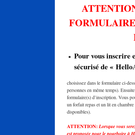
ATTENTION
FORMULAIRE 
Pour vous inscrire 
sécurisé de « Hello
choisissez dans le formulaire ci-des
personnes en même temps). Ensuite a
formulaire(s) d’inscription. Vous po
un forfait repas et un lit en chambr
disponibles).
ATTENTION:
Lorsque vous serez
est proposée pour le pourboire à H