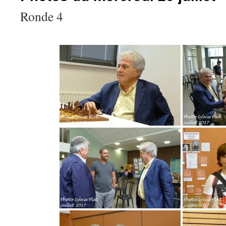
Ronde 4