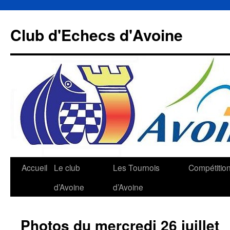
Aller
au
Club d'Echecs d'Avoine
contenu
Accueil
Le club
Les Tournois
Compétitio
d’Avoine
d’Avoine
Photos du mercredi 26 juillet