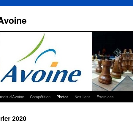
Avoine
rnois d’Avoine
Compétition
Photos
Nos liens
Exercices
rier 2020