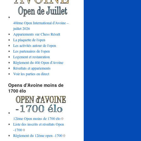
40ème Open International d’Avoine –
juillet 2026
Appariements sur Chess Résult
La plaquette de l'open
Les activités autour de l'open
Les partenaires de l'open
Logement et restauration
Règlement du 40è Open d'Avoine
Résultats et appariements
Voir les parties en direct
Opens d'Avoine moins de
1700 élo
12ème Open moins de 1700 élo
0
Liste des inscrits et résultats Open
-1700
0
Règlement du 12ème open -1700
0