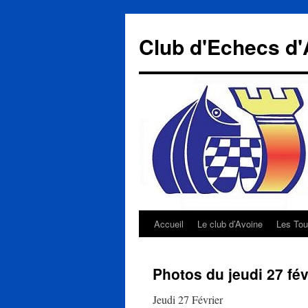
Aller
au
Club d'Echecs d'
contenu
Accueil
Le club d’Avoine
Les Tou
Photos du jeudi 27 fév
Jeudi 27 Février