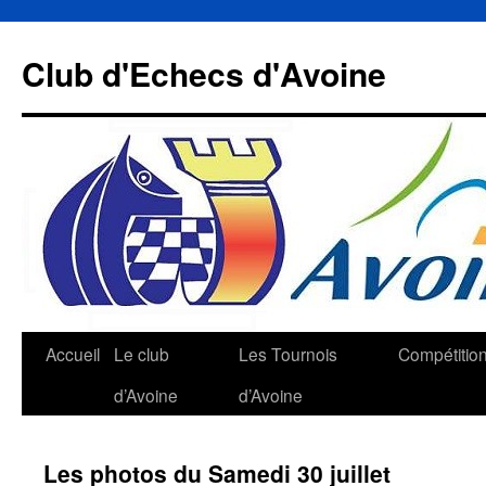
Aller
au
Club d'Echecs d'Avoine
contenu
Accueil
Le club
Les Tournois
Compétitio
d’Avoine
d’Avoine
Les photos du Samedi 30 juillet