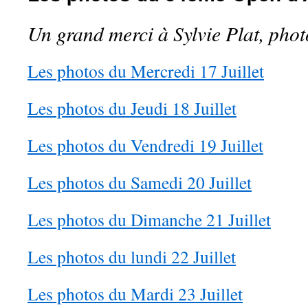
Un grand merci à Sylvie Plat, phot
Les photos du Mercredi 17 Juillet
Les photos du Jeudi 18 Juillet
Les photos du Vendredi 19 Juillet
Les photos du Samedi 20 Juillet
Les photos du Dimanche 21 Juillet
Les photos du lundi 22 Juillet
Les photos du Mardi 23 Juillet