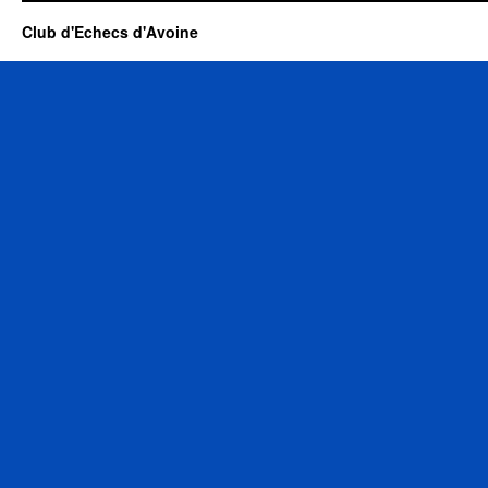
Club d'Echecs d'Avoine