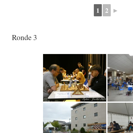
1
2
►
Ronde 3