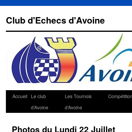
Aller
au
Club d'Echecs d'Avoine
contenu
Accueil
Le club
Les Tournois
Compétitio
d’Avoine
d’Avoine
Photos du Lundi 22 Juillet