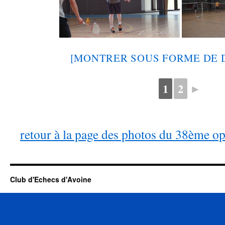
[MONTRER SOUS FORME DE 
1
2
►
retour à la page des photos du 38ème o
Club d'Echecs d'Avoine