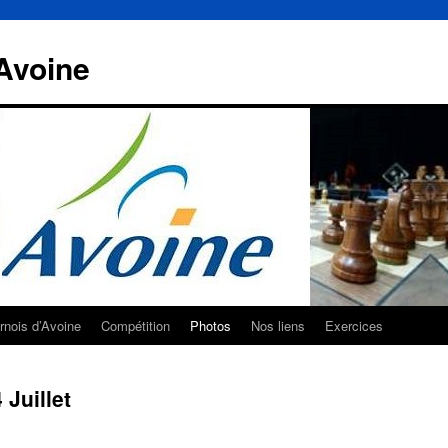
Avoine
rnois d’Avoine
Compétition
Photos
Nos liens
Exercices
Juillet