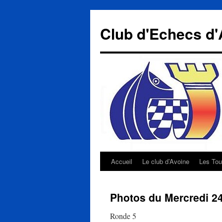
Aller
au
Club d'Echecs d'
contenu
Accueil
Le club d’Avoine
Les Tou
Photos du Mercredi 24 
Ronde 5