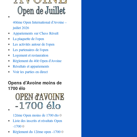
40ème Open International d’Avoine –
juillet 2026
Appariements sur Chess Résult
La plaquette de l'open
Les activités autour de l'open
Les partenaires de l'open
Logement et restauration
Règlement du 40è Open d'Avoine
Résultats et appariements
Voir les parties en direct
Opens d'Avoine moins de
1700 élo
12ème Open moins de 1700 élo
0
Liste des inscrits et résultats Open
-1700
0
Règlement du 12ème open -1700
0