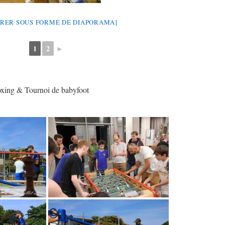
RER SOUS FORME DE DIAPORAMA]
1
2
►
boxing & Tournoi de babyfoot