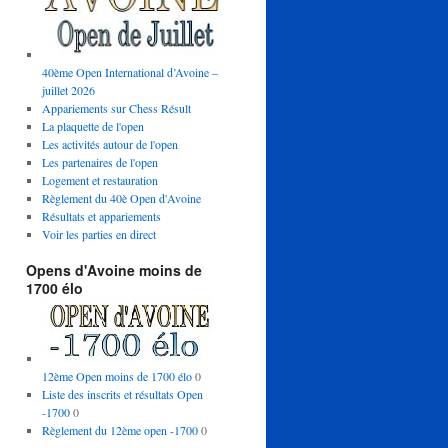
40ème Open International d’Avoine –
juillet 2026
Appariements sur Chess Résult
La plaquette de l'open
Les activités autour de l'open
Les partenaires de l'open
Logement et restauration
Règlement du 40è Open d'Avoine
Résultats et appariements
Voir les parties en direct
Opens d'Avoine moins de
1700 élo
12ème Open moins de 1700 élo
0
Liste des inscrits et résultats Open
-1700
0
Règlement du 12ème open -1700
0