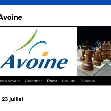
Avoine
rnois d’Avoine
Compétition
Photos
Nos liens
Exercices
23 juillet