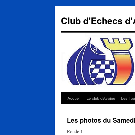
Aller
au
Club d'Echecs d'
contenu
Accueil
Le club d’Avoine
Les Tou
Les photos du Samedi 
Ronde 1