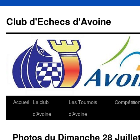
Aller
au
Club d'Echecs d'Avoine
contenu
Accueil
Le club
Les Tournois
Compétitio
d’Avoine
d’Avoine
Photos du Dimanche 28 Juille