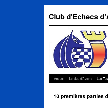
Aller
au
Club d'Echecs d'
contenu
Accueil
Le club d’Avoine
Les Tou
10 premières parties d