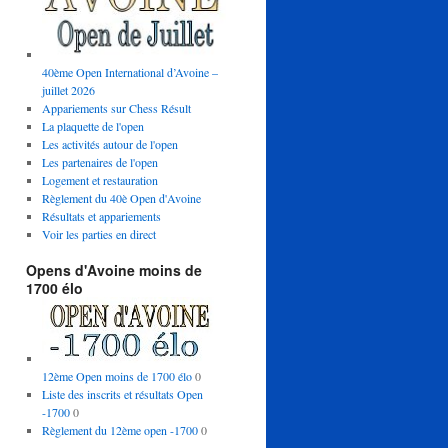
40ème Open International d’Avoine –
juillet 2026
Appariements sur Chess Résult
La plaquette de l'open
Les activités autour de l'open
Les partenaires de l'open
Logement et restauration
Règlement du 40è Open d'Avoine
Résultats et appariements
Voir les parties en direct
Opens d'Avoine moins de
1700 élo
12ème Open moins de 1700 élo
0
Liste des inscrits et résultats Open
-1700
0
Règlement du 12ème open -1700
0