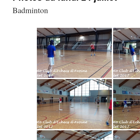
Badminton