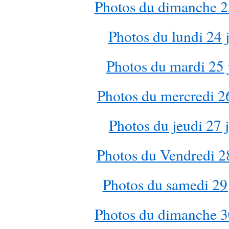
Photos du dimanche 23
Photos du lundi 24 j
Photos du mardi 25 j
Photos du mercredi 26
Photos du jeudi 27 j
Photos du Vendredi 28
Photos du samedi 29 
Photos du dimanche 30