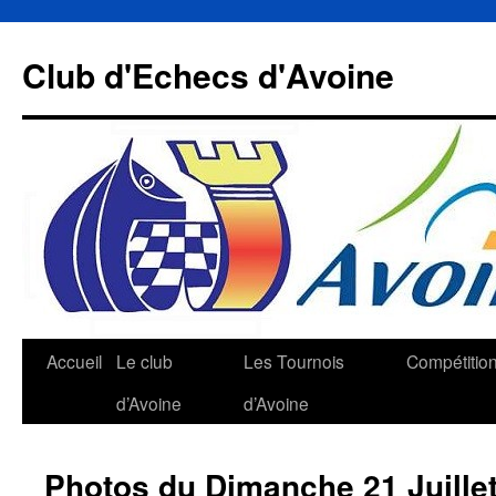
Aller
au
Club d'Echecs d'Avoine
contenu
Accueil
Le club
Les Tournois
Compétitio
d’Avoine
d’Avoine
Photos du Dimanche 21 Juille