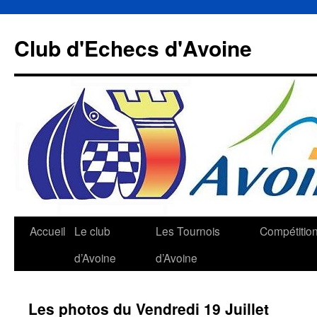
Aller
au
Club d'Echecs d'Avoine
contenu
Accueil
Le club
Les Tournois
Compétitio
d’Avoine
d’Avoine
Les photos du Vendredi 19 Juillet