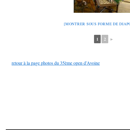
[MONTRER SOUS FORME DE DIA
1
2
►
retour à la page photos du 35ème open d’Avoine