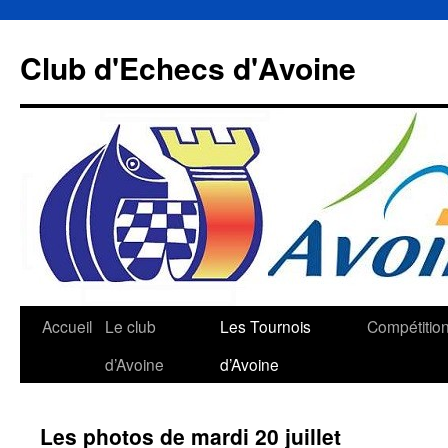
Aller
au
Club d'Echecs d'Avoine
contenu
Accueil
Le club
Les Tournois
Compétitio
d’Avoine
d’Avoine
Les photos de mardi 20 juillet