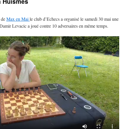
à Huismes
e de
Max en Mai
le club d’Echecs a organisé le samedi 30 mai une
l Damir Levacic a joué contre 10 adversaires en même temps.