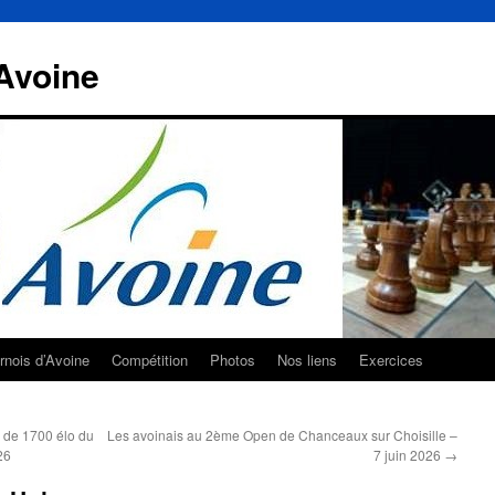
Avoine
rnois d’Avoine
Compétition
Photos
Nos liens
Exercices
 de 1700 élo du
Les avoinais au 2ème Open de Chanceaux sur Choisille –
26
7 juin 2026
→