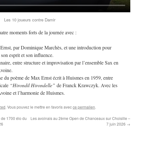
Les 10 joueurs contre Damir
uatre moments forts de la journée avec :
 Ernst, par Dominique Marchès, et une introduction pour
son esprit et son influence.
aire, entre structure et improvisation par l’ensemble Sax en
voine.
ne du poème de Max Ernst écrit à Huismes en 1959, entre
icale
“Hirondil Hirondelle”
de Franck Krawczyk. Avec les
Avoine et l’harmonie de Huismes.
zed
. Vous pouvez le mettre en favoris avec
ce permalien
.
 de 1700 élo du
Les avoinais au 2ème Open de Chanceaux sur Choisille –
26
7 juin 2026
→