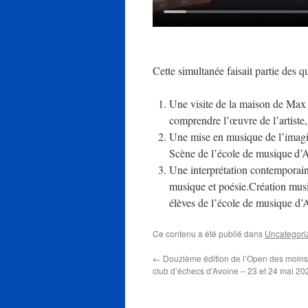
Cette simultanée faisait partie des q
Une visite de la maison de Max
comprendre l’œuvre de l’artiste, 
Une mise en musique de l’imagin
Scène de l’école de musique
d’A
Une interprétation contemporai
musique et poésie.Création mus
élèves de l’école de musique d’
Ce contenu a été publié dans
Uncategori
←
Douzième édition de l’Open des moins
club d’échecs d’Avoine – 23 et 24 mai 20