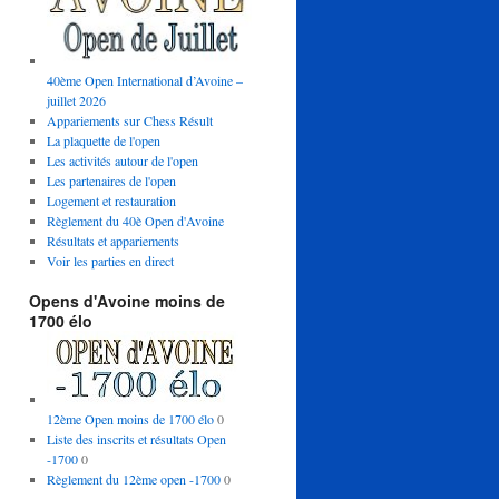
40ème Open International d’Avoine –
juillet 2026
Appariements sur Chess Résult
La plaquette de l'open
Les activités autour de l'open
Les partenaires de l'open
Logement et restauration
Règlement du 40è Open d'Avoine
Résultats et appariements
Voir les parties en direct
Opens d'Avoine moins de
1700 élo
12ème Open moins de 1700 élo
0
Liste des inscrits et résultats Open
-1700
0
Règlement du 12ème open -1700
0