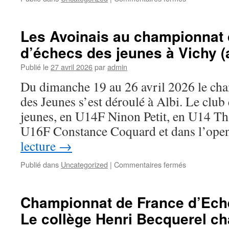
23
Le
et
Club
24
d’Avoine
Les Avoinais au championnat 
mai
à
2026
d’échecs des jeunes à Vichy (a
Bourgueil
–
Publié le
27 avril 2026
par
admin
1er
mai
Du dimanche 19 au 26 avril 2026 le ch
2026
des Jeunes s’est déroulé à Albi. Le club 
jeunes, en U14F Ninon Petit, en U14 T
U16F Constance Coquard et dans l’op
lecture
→
sur
Publié dans
Uncategorized
|
Commentaires fermés
Les
Avoinais
au
Championnat de France d’Ech
championnat
Le collège Henri Becquerel c
de
France