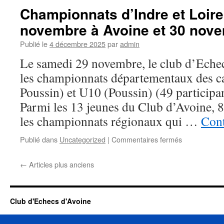
écoles
Championnats d’Indre et Loir
primaire
novembre à Avoine et 30 nov
à
Avoine.
Publié le
4 décembre 2025
par
admin
Le samedi 29 novembre, le club d’Echec
les championnats départementaux des ca
Poussin) et U10 (Poussin) (49 participan
Parmi les 13 jeunes du Club d’Avoine, 8 
les championnats régionaux qui …
Cont
sur
Publié dans
Uncategorized
|
Commentaires fermés
Championnat
d’Indre
←
Articles plus anciens
et
Loire
des
Jeunes
Club d'Echecs d'Avoine
–
29