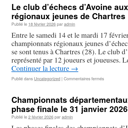
d’Avoine
Le club d’échecs d’Avoine au
du
régionaux jeunes de Chartres
18
au
Publié le
18 février 2026
par
admin
26
Juillet
Entre le samedi 14 et le mardi 17 févrie
championnats régionaux jeunes d’échec
se sont tenus à Chartres (28). Le club d
représenté par 12 joueurs et joueuses. L
Continuer la lecture
→
sur
Publié dans
Uncategorized
|
Commentaires fermés
Le
club
d’échecs
Championnats départementaux
d’Avoine
phase finale le 31 janvier 2026
aux
championnat
Publié le
2 février 2026
par
admin
régionaux
jeunes
Les phases finales des championnats d’I