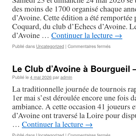
des moins de 1700 organisé chaque anné
d’Avoine. Cette édition a été remportée
Coquard, du club d’Echecs d’Avoine. Le
d’Avoine …
Continuer la lecture
→
sur
Publié dans
Uncategorized
|
Commentaires fermés
Douzième
édition
de
Le Club d’Avoine à Bourgueil 
l’Open
des
Publié le
4 mai 2026
par
admin
moins
La traditionnelle journée de tournois r
de
1700
1er mai s’est déroulée encore une fois 
élo
ambiance. A cette occasion 41 joueurs e
du
club
d’Avoine ont traversé la Loire pour dispu
d’échecs
…
Continuer la lecture
→
d’Avoine
–
sur
Publié dans
Uncategorized
|
Commentaires fermés