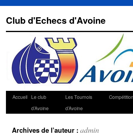
Aller
au
Club d'Echecs d'Avoine
contenu
Accueil
Le club
Les Tournois
Compétitio
d’Avoine
d’Avoine
admin
Archives de l’auteur :