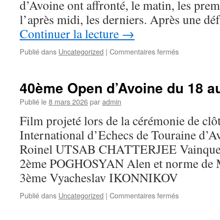
d’Avoine ont affronté, le matin, les pre
Becquerel
champion
l’après midi, les derniers. Après une dé
académique
Continuer la lecture
→
2026
sur
Publié dans
Uncategorized
|
Commentaires fermés
Nationale
2
Jeunes
40ème Open d’Avoine du 18 au 
–
fin
Publié le
8 mars 2026
par
admin
de
Film projeté lors de la cérémonie de c
saison
International d’Echecs de Touraine d’A
Roinel UTSAB CHATTERJEE Vainqueur
2ème POGHOSYAN Alen et norme de Mai
3ème Vyacheslav IKONNIKOV
sur
Publié dans
Uncategorized
|
Commentaires fermés
40ème
Open