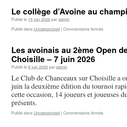
Le collège d’Avoine au champ
Publié le
15 juin 2026
par
admin
sur
Publié dans
Uncategorized
|
Commentaires fermés
Le
collège
d’Avoine
Les avoinais au 2ème Open d
au
Choisille – 7 juin 2026
championnat
de
Publié le
8 juin 2026
par
admin
France.
Le Club de Chanceaux sur Choisille a o
juin la deuxième édition du tournoi ra
cette occasion, 14 joueurs et joueuses d
présents.
sur
Publié dans
Uncategorized
|
Commentaires fermés
Les
avoinais