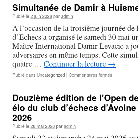
au
Simultanée de Damir à Huism
2ème
Open
Publié le
2 juin 2026
par
admin
de
A l’occasion de la troisième journée de
Chanceaux
sur
d’Echecs a organisé le samedi 30 mai u
Choisille
Maître International Damir Levacic a jo
–
7
adversaires en même temps. Cette simulta
juin
quatre …
Continuer la lecture
→
2026
sur
Publié dans
Uncategorized
|
Commentaires fermés
Simultanée
de
Damir
Douzième édition de l’Open d
à
élo du club d’échecs d’Avoine 
Huismes
2026
Publié le
28 mai 2026
par
admin
Samedi 23 et dimanche 24 mai 2026 se 