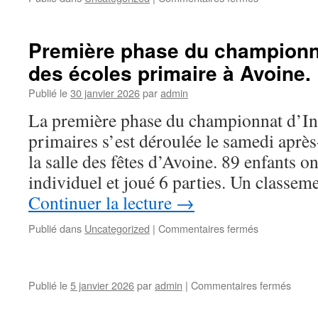
Avoine
en
Nationale
Première phase du championn
2
des écoles primaire à Avoine.
jeunes
Publié le
30 janvier 2026
par
admin
La première phase du championnat d’Ind
primaires s’est déroulée le samedi aprè
la salle des fêtes d’Avoine. 89 enfants o
individuel et joué 6 parties. Un classe
Continuer la lecture
→
sur
Publié dans
Uncategorized
|
Commentaires fermés
Première
phase
du
championnat
sur
Publié le
5 janvier 2026
par
admin
|
Commentaires fermés
départementa
des