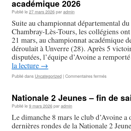
académique 2026
d’échecs
des
Publié le
27 mars 2026
par
admin
jeunes
Suite au championnat départemental du 
à
Vichy
Chambray-Lès-Tours, les collégiens ont
(avril
21 mars, au championnat académique des
2026)
déroulait à Unverre (28). Après 5 victoi
disputées, l’équipe d’Avoine a remporté
la lecture
→
sur
Publié dans
Uncategorized
|
Commentaires fermés
Championnat
de
France
Nationale 2 Jeunes – fin de sa
d’Echecs
des
Publié le
9 mars 2026
par
admin
collèges
Le dimanche 8 mars le club d’Avoine a 
Le
collège
dernières rondes de la Nationale 2 Jeun
Henri