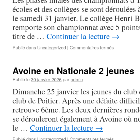
de
écoles et des collèges se sont déroulée
Chartres
le samedi 31 janvier. Le collège Henri 
remporte son championnat avec 5 points
titre de …
Continuer la lecture
→
sur
Publié dans
Uncategorized
|
Commentaires fermés
Championnat
département
scolaires
Avoine en Nationale 2 jeunes
–
phase
Publié le
30 janvier 2026
par
admin
finale
Dimanche 25 janvier les jeunes du club 
le
31
club de Poitier. Après une défaite diffic
janvier
retrouve 6ème. Les deux dernières ron
2026
se dérouleront également à Avoine où no
le …
Continuer la lecture
→
sur
Publié dans
Uncategorized
|
Commentaires fermés