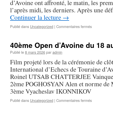
d’Avoine ont affronté, le matin, les pre
Becquerel
champion
l’après midi, les derniers. Après une dé
académique
Continuer la lecture
→
2026
sur
Publié dans
Uncategorized
|
Commentaires fermés
Nationale
2
Jeunes
40ème Open d’Avoine du 18 au 
–
fin
Publié le
8 mars 2026
par
admin
de
Film projeté lors de la cérémonie de c
saison
International d’Echecs de Touraine d’A
Roinel UTSAB CHATTERJEE Vainqueur
2ème POGHOSYAN Alen et norme de Mai
3ème Vyacheslav IKONNIKOV
sur
Publié dans
Uncategorized
|
Commentaires fermés
40ème
Open