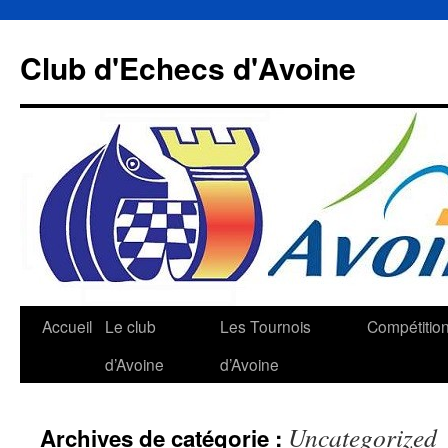
Aller
au
Club d'Echecs d'Avoine
contenu
Accueil
Le club
Les Tournois
Compétitio
d’Avoine
d’Avoine
Uncategorized
Archives de catégorie :