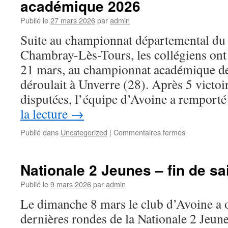
académique 2026
d’échecs
des
Publié le
27 mars 2026
par
admin
jeunes
Suite au championnat départemental du 
à
Vichy
Chambray-Lès-Tours, les collégiens ont
(avril
21 mars, au championnat académique des
2026)
déroulait à Unverre (28). Après 5 victoi
disputées, l’équipe d’Avoine a remporté
la lecture
→
sur
Publié dans
Uncategorized
|
Commentaires fermés
Championnat
de
France
Nationale 2 Jeunes – fin de sa
d’Echecs
des
Publié le
9 mars 2026
par
admin
collèges
Le dimanche 8 mars le club d’Avoine a 
Le
collège
dernières rondes de la Nationale 2 Jeun
Henri