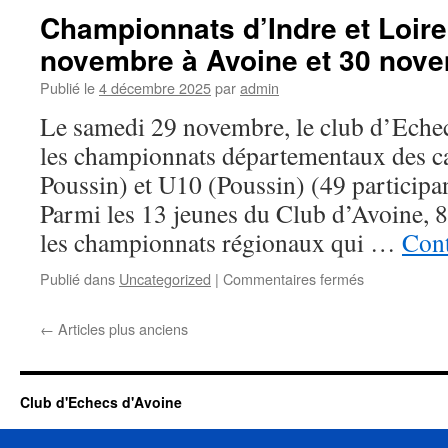
écoles
Championnats d’Indre et Loir
primaire
novembre à Avoine et 30 nov
à
Avoine.
Publié le
4 décembre 2025
par
admin
Le samedi 29 novembre, le club d’Echec
les championnats départementaux des ca
Poussin) et U10 (Poussin) (49 participan
Parmi les 13 jeunes du Club d’Avoine, 8 
les championnats régionaux qui …
Cont
sur
Publié dans
Uncategorized
|
Commentaires fermés
Championnat
d’Indre
←
Articles plus anciens
et
Loire
des
Jeunes
Club d'Echecs d'Avoine
–
29