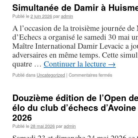
au
Simultanée de Damir à Huism
2ème
Open
Publié le
2 juin 2026
par
admin
de
A l’occasion de la troisième journée de
Chanceaux
sur
d’Echecs a organisé le samedi 30 mai u
Choisille
Maître International Damir Levacic a jo
–
7
adversaires en même temps. Cette simulta
juin
quatre …
Continuer la lecture
→
2026
sur
Publié dans
Uncategorized
|
Commentaires fermés
Simultanée
de
Damir
Douzième édition de l’Open d
à
élo du club d’échecs d’Avoine 
Huismes
2026
Publié le
28 mai 2026
par
admin
Samedi 23 et dimanche 24 mai 2026 se 