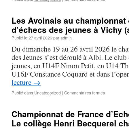
23
Le
et
Club
24
d’Avoine
Les Avoinais au championnat 
mai
à
2026
d’échecs des jeunes à Vichy (a
Bourgueil
–
Publié le
27 avril 2026
par
admin
1er
mai
Du dimanche 19 au 26 avril 2026 le ch
2026
des Jeunes s’est déroulé à Albi. Le club 
jeunes, en U14F Ninon Petit, en U14 T
U16F Constance Coquard et dans l’op
lecture
→
sur
Publié dans
Uncategorized
|
Commentaires fermés
Les
Avoinais
au
Championnat de France d’Ech
championnat
Le collège Henri Becquerel c
de
France