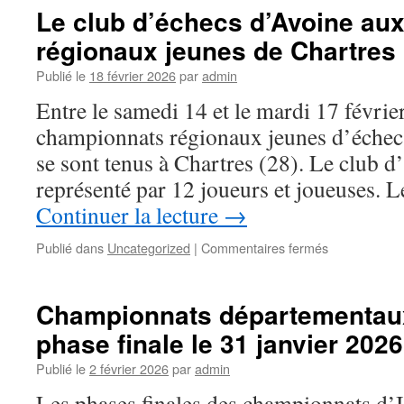
d’Avoine
Le club d’échecs d’Avoine au
du
régionaux jeunes de Chartres
18
au
Publié le
18 février 2026
par
admin
26
Juillet
Entre le samedi 14 et le mardi 17 févrie
championnats régionaux jeunes d’échec
se sont tenus à Chartres (28). Le club d
représenté par 12 joueurs et joueuses. L
Continuer la lecture
→
sur
Publié dans
Uncategorized
|
Commentaires fermés
Le
club
d’échecs
Championnats départementaux
d’Avoine
phase finale le 31 janvier 2026
aux
championnat
Publié le
2 février 2026
par
admin
régionaux
jeunes
Les phases finales des championnats d’I