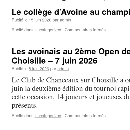
Le collège d’Avoine au champ
Publié le
15 juin 2026
par
admin
sur
Publié dans
Uncategorized
|
Commentaires fermés
Le
collège
d’Avoine
Les avoinais au 2ème Open d
au
Choisille – 7 juin 2026
championnat
de
Publié le
8 juin 2026
par
admin
France.
Le Club de Chanceaux sur Choisille a o
juin la deuxième édition du tournoi ra
cette occasion, 14 joueurs et joueuses d
présents.
sur
Publié dans
Uncategorized
|
Commentaires fermés
Les
avoinais