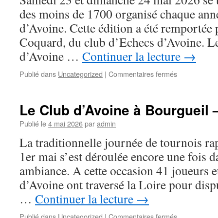
des moins de 1700 organisé chaque anné
d’Avoine. Cette édition a été remportée
Coquard, du club d’Echecs d’Avoine. Le
d’Avoine …
Continuer la lecture
→
sur
Publié dans
Uncategorized
|
Commentaires fermés
Douzième
édition
de
Le Club d’Avoine à Bourgueil 
l’Open
des
Publié le
4 mai 2026
par
admin
moins
La traditionnelle journée de tournois r
de
1700
1er mai s’est déroulée encore une fois 
élo
ambiance. A cette occasion 41 joueurs e
du
club
d’Avoine ont traversé la Loire pour dispu
d’échecs
…
Continuer la lecture
→
d’Avoine
–
sur
Publié dans
Uncategorized
|
Commentaires fermés