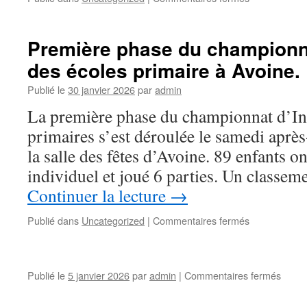
Avoine
en
Nationale
Première phase du championn
2
des écoles primaire à Avoine.
jeunes
Publié le
30 janvier 2026
par
admin
La première phase du championnat d’Ind
primaires s’est déroulée le samedi aprè
la salle des fêtes d’Avoine. 89 enfants o
individuel et joué 6 parties. Un classe
Continuer la lecture
→
sur
Publié dans
Uncategorized
|
Commentaires fermés
Première
phase
du
championnat
sur
Publié le
5 janvier 2026
par
admin
|
Commentaires fermés
départementa
des