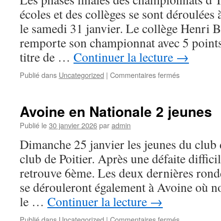
de
écoles et des collèges se sont déroulée
Chartres
le samedi 31 janvier. Le collège Henri 
remporte son championnat avec 5 points
titre de …
Continuer la lecture
→
sur
Publié dans
Uncategorized
|
Commentaires fermés
Championnat
département
scolaires
Avoine en Nationale 2 jeunes
–
phase
Publié le
30 janvier 2026
par
admin
finale
Dimanche 25 janvier les jeunes du club 
le
31
club de Poitier. Après une défaite diffic
janvier
retrouve 6ème. Les deux dernières ron
2026
se dérouleront également à Avoine où no
le …
Continuer la lecture
→
sur
Publié dans
Uncategorized
|
Commentaires fermés