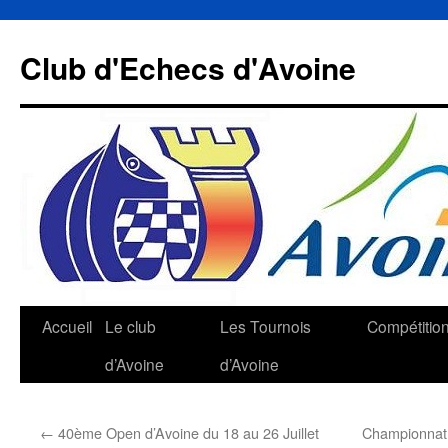
Aller
au
Club d'Echecs d'Avoine
contenu
Accueil
Le club
Les Tournois
Compétitio
d’Avoine
d’Avoine
←
40ème Open d’Avoine du 18 au 26 Juillet
Championnat 