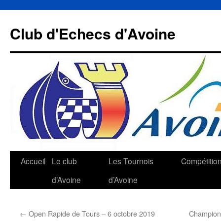
Aller
au
Club d'Echecs d'Avoine
contenu
Accueil
Le club
Les Tournois
Compétitio
d’Avoine
d’Avoine
←
Open Rapide de Tours – 6 octobre 2019
Championn