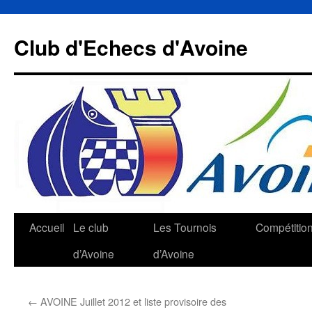
Aller
au
Club d'Echecs d'Avoine
contenu
Accueil
Le club
Les Tournois
Compétitio
d’Avoine
d’Avoine
←
AVOINE Juillet 2012 et liste provisoire des