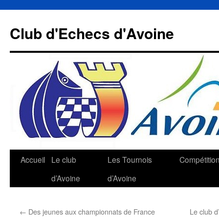
Aller
au
Club d'Echecs d'Avoine
contenu
Accueil
Le club
Les Tournois
Compétitio
d’Avoine
d’Avoine
←
Des jeunes aux championnats de France
Le club d