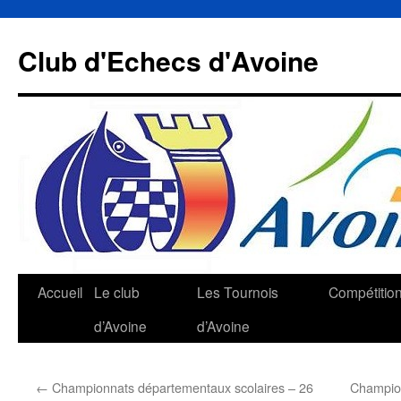
Aller
au
Club d'Echecs d'Avoine
contenu
Accueil
Le club
Les Tournois
Compétitio
d’Avoine
d’Avoine
←
Championnats départementaux scolaires – 26
Champion