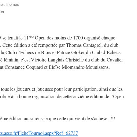
oker,Thomas
ter
se tenait le 11
Open des moins de 1700 organisé chaque
ème
. Cette édition a été remportée par Thomas Cantagrel, du club
du Club d’Echecs de Blois et Patrice Gloker du Club d’Echecs
 féminin, c’est Victoire Langlais Christelle du club du Cavalier
vant Constance Coquard et Eloïse Miomandre-Mounissens,
ous les joueurs et joueuses pour leur participation, ainsi que les
tribué à la bonne organisation de cette onzième édition de l’Open
e édition aussi réussie que celle qui vient de s’achever !!!
s.asso.fr/FicheTournoi.aspx?Ref=62737