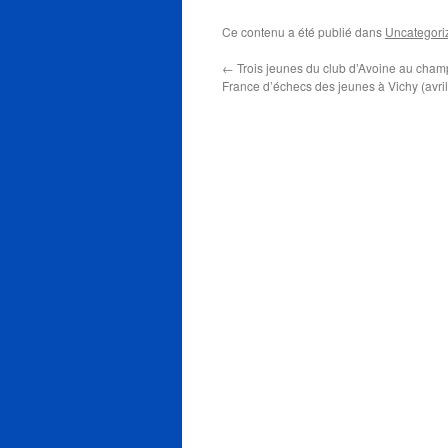
Ce contenu a été publié dans
Uncategori
←
Trois jeunes du club d’Avoine au cham
France d’échecs des jeunes à Vichy (avri