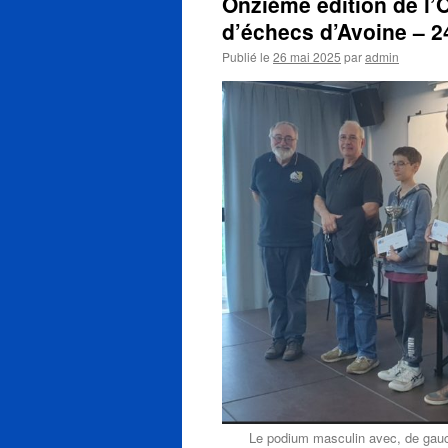
Onzième édition de l’
d’échecs d’Avoine – 2
Publié le
26 mai 2025
par
admin
Le podium masculin avec, de gauc