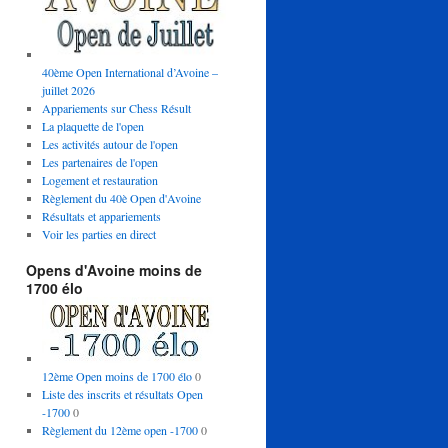
40ème Open International d’Avoine –
juillet 2026
Appariements sur Chess Résult
La plaquette de l'open
Les activités autour de l'open
Les partenaires de l'open
Logement et restauration
Règlement du 40è Open d'Avoine
Résultats et appariements
Voir les parties en direct
Opens d'Avoine moins de
1700 élo
12ème Open moins de 1700 élo
0
Liste des inscrits et résultats Open
-1700
0
Règlement du 12ème open -1700
0