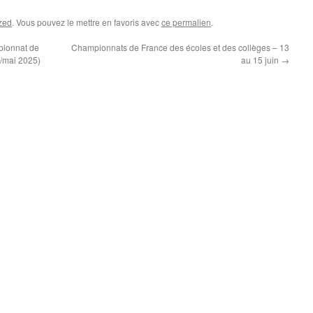
zed
. Vous pouvez le mettre en favoris avec
ce permalien
.
pionnat de
Championnats de France des écoles et des collèges – 13
l/mai 2025)
au 15 juin
→