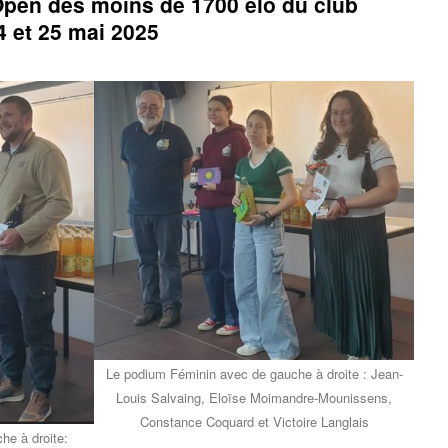
Open des moins de 1700 élo du club
4 et 25 mai 2025
Le podium Féminin avec de gauche à droite : Jean-
Louis Salvaing, Eloïse Moimandre-Mounissens,
Constance Coquard et Victoire Langlais
he à droite: