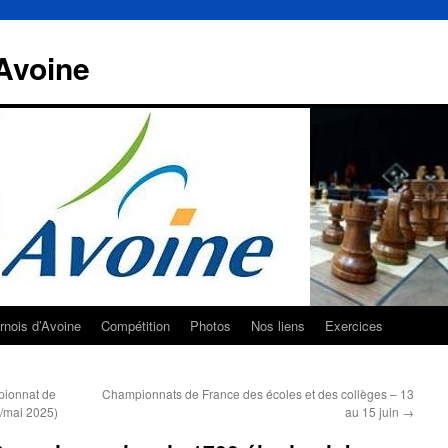
Avoine
rnois d’Avoine
Compétition
Photos
Nos liens
Exercices
pionnat de
Championnats de France des écoles et des collèges – 13
l/mai 2025)
au 15 juin
→