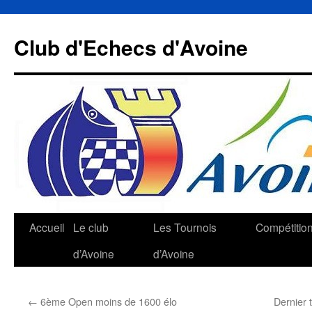
Aller
au
Club d'Echecs d'Avoine
contenu
Accueil
Le club
Les Tournois
Compétitio
d’Avoine
d’Avoine
←
6ème Open moins de 1600 élo
Dernier 