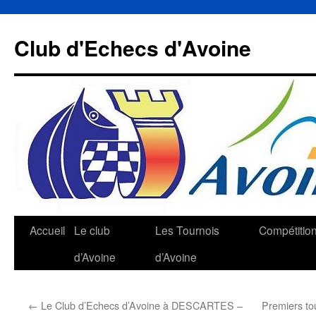
Aller
au
Club d'Echecs d'Avoine
contenu
Accueil
Le club
Les Tournois
Compétitio
d’Avoine
d’Avoine
←
Le Club d’Echecs d’Avoine à DESCARTES –
Premiers to