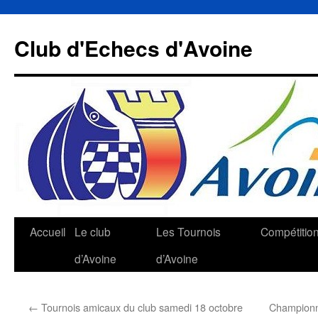
Aller
au
Club d'Echecs d'Avoine
contenu
Accueil
Le club
Les Tournois
Compétitio
d’Avoine
d’Avoine
←
Tournois amicaux du club samedi 18 octobre
Championna