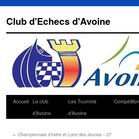
Aller
au
Club d'Echecs d'Avoine
contenu
Accueil
Le club
Les Tournois
Compétitio
d’Avoine
d’Avoine
←
Championnats d’Indre et Loire des Jeunes – 27