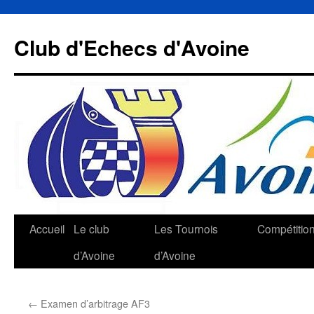
Aller
au
Club d'Echecs d'Avoine
contenu
Accueil
Le club
Les Tournois
Compétitio
d’Avoine
d’Avoine
←
Examen d’arbitrage AF3