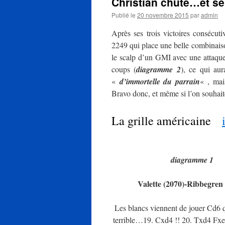
Christian chute…et se 
Publié le
20 novembre 2015
par
admin
Après ses trois victoires consécuti
2249 qui place une belle combinaiso
le scalp d’un GMI avec une attaque 
coups (
diagramme 2
), ce qui aur
«
d’immortelle du parrain
« , mai
Bravo donc, et même si l’on souhaite 
La grille américaine
diagramme 1
Valette (2070)-Ribbegren
Les blancs viennent de jouer Cd6 q
terrible…19. Cxd4 !! 20. Txd4 Fxe5