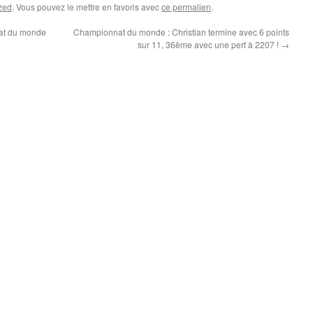
zed
. Vous pouvez le mettre en favoris avec
ce permalien
.
nat du monde
Championnat du monde : Christian termine avec 6 points
sur 11, 36ème avec une perf à 2207 !
→