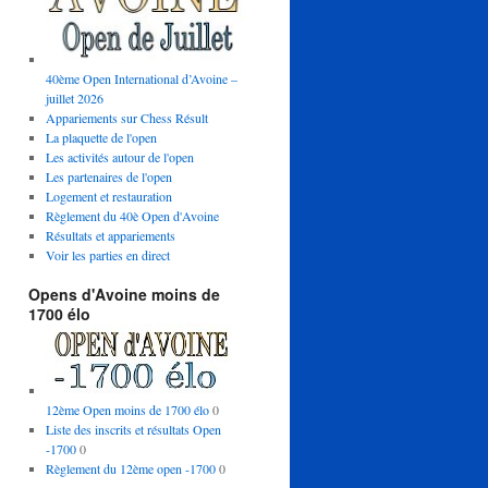
40ème Open International d’Avoine –
juillet 2026
Appariements sur Chess Résult
La plaquette de l'open
Les activités autour de l'open
Les partenaires de l'open
Logement et restauration
Règlement du 40è Open d'Avoine
Résultats et appariements
Voir les parties en direct
Opens d'Avoine moins de
1700 élo
12ème Open moins de 1700 élo
0
Liste des inscrits et résultats Open
-1700
0
Règlement du 12ème open -1700
0