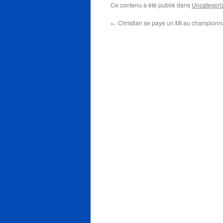
Ce contenu a été publié dans
Uncategori
←
Christian se paye un MI au champion