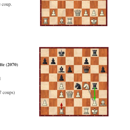
e coup.
te (2070)
1
(7 coups)