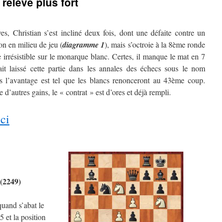
relève plus fort
ves, Christian s’est incliné deux fois, dont une défaite contre un
n en milieu de jeu (
diagramme 1
), mais s’octroie à la 8ème ronde
irrésistible sur le monarque blanc. Certes, il manque le mat en 7
ait laissé cette partie dans les annales des échecs sous le nom
s l’avantage est tel que les blancs renonceront au 43ème coup.
d’autres gains, le « contrat » est d’ores et déjà rempli.
ici
 (2249)
uand s’abat le
 et la position