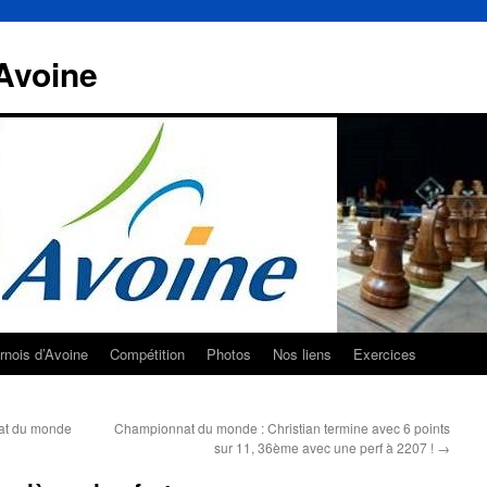
Avoine
rnois d’Avoine
Compétition
Photos
Nos liens
Exercices
nat du monde
Championnat du monde : Christian termine avec 6 points
sur 11, 36ème avec une perf à 2207 !
→