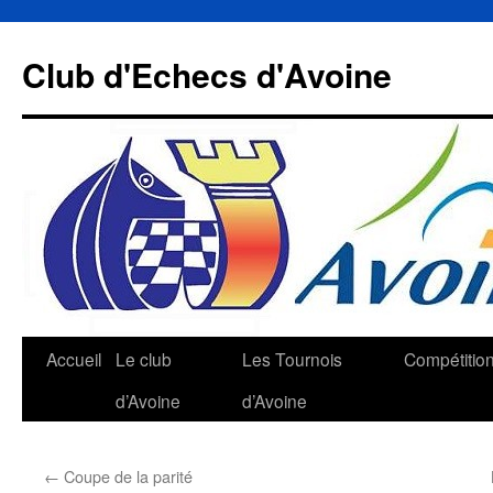
Aller
au
Club d'Echecs d'Avoine
contenu
Accueil
Le club
Les Tournois
Compétitio
d’Avoine
d’Avoine
←
Coupe de la parité