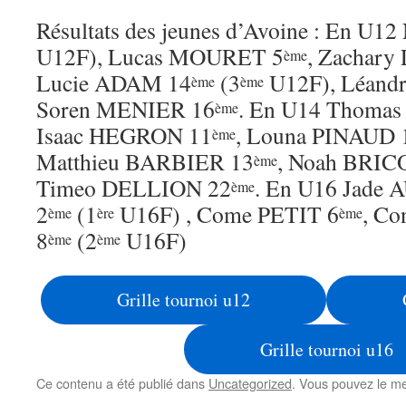
Résultats des jeunes d’Avoine : En U1
U12F), Lucas MOURET 5
, Zachar
ème
Lucie ADAM 14
(3
U12F), Léand
ème
ème
Soren MENIER 16
. En U14 Thoma
ème
Isaac HEGRON 11
, Louna PINAUD 
ème
Matthieu BARBIER 13
, Noah BR
ème
Timeo DELLION 22
. En U16 Jad
ème
2
(1
U16F) , Come PETIT 6
, C
ème
ère
ème
8
(2
U16F)
ème
ème
Grille tournoi u12
Grille tournoi u16
Ce contenu a été publié dans
Uncategorized
. Vous pouvez le me