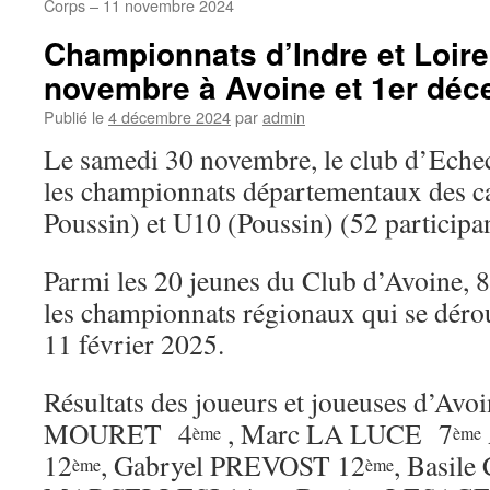
Corps – 11 novembre 2024
Championnats d’Indre et Loir
novembre à Avoine et 1er dé
Publié le
4 décembre 2024
par
admin
Le samedi 30 novembre, le club d’Echec
les championnats départementaux des ca
Poussin) et U10 (Poussin) (52 participan
Parmi les 20 jeunes du Club d’Avoine, 8 
les championnats régionaux qui se dérou
11 février 2025.
Résultats des joueurs et joueuses d’Avo
MOURET 4
, Marc LA LUCE 7
ème
ème
12
, Gabryel PREVOST 12
, Basil
ème
ème