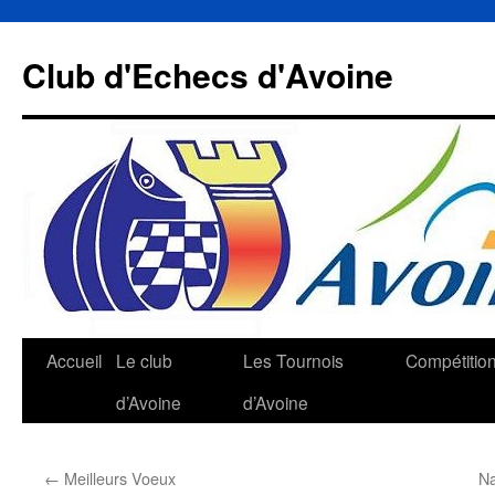
Aller
au
Club d'Echecs d'Avoine
contenu
Accueil
Le club
Les Tournois
Compétitio
d’Avoine
d’Avoine
←
Meilleurs Voeux
Na