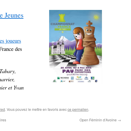
e Jeunes
des joueurs
France des
 Tabary,
arrier,
ier et Yvan
zed
. Vous pouvez le mettre en favoris avec
ce permalien
.
ires
Open Féminin d’Avoine
→