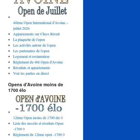
40ème Open International d’Avoine –
juillet 2026
Appariements sur Chess Résult
La plaquette de l'open
Les activités autour de l'open
Les partenaires de l'open
Logement et restauration
Règlement du 40è Open d'Avoine
Résultats et appariements
Voir les parties en direct
Opens d'Avoine moins de
1700 élo
12ème Open moins de 1700 élo
0
Liste des inscrits et résultats Open
-1700
0
Règlement du 12ème open -1700
0