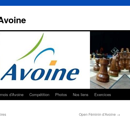
Avoine
rnois d’Avoine
Compétition
Photos
Nos liens
Exercices
ires
Open Féminin d’Avoine
→