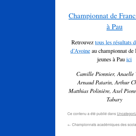
Championnat de Franc
à Pau
Retrouvez
tous les résultats 
d’Avoine
au championnat de 
jeunes à Pau
i
ci
Camille Pionnier, Anaelle
Arnaud Patarin, Arthur Ch
Matthias Polinière, Axel Pionn
Tabary
Ce contenu a été publié dans
Uncategori
←
Championnats académiques des scola