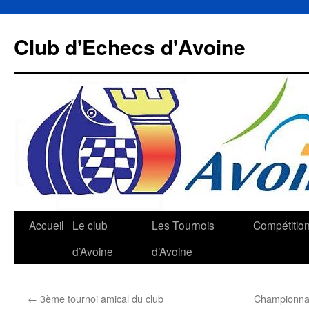
Aller
au
Club d'Echecs d'Avoine
contenu
Accueil
Le club
Les Tournois
Compétitio
d’Avoine
d’Avoine
←
3ème tournoi amical du club
Championnat