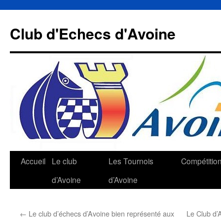
Aller
au
Club d'Echecs d'Avoine
contenu
Accueil
Le club
Les Tournois
Compétitio
d’Avoine
d’Avoine
←
Le club d’échecs d’Avoine bien représenté aux
Le Club d’