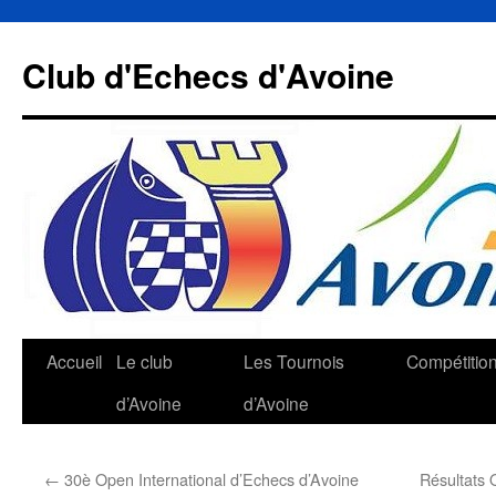
Aller
au
Club d'Echecs d'Avoine
contenu
Accueil
Le club
Les Tournois
Compétitio
d’Avoine
d’Avoine
←
30è Open International d’Echecs d’Avoine
Résultats 