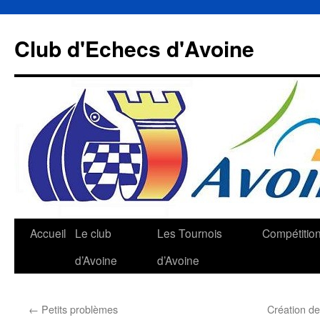
Aller
au
Club d'Echecs d'Avoine
contenu
Accueil
Le club
Les Tournois
Compétitio
d’Avoine
d’Avoine
←
Petits problèmes
Création de