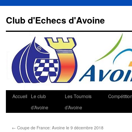
Aller
au
Club d'Echecs d'Avoine
contenu
Accueil
Le club
Les Tournois
Compétitio
d’Avoine
d’Avoine
←
Coupe de France: Avoine le 9 décembre 2018