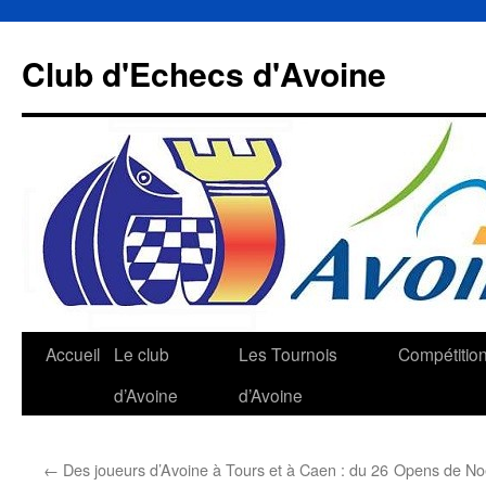
Aller
au
Club d'Echecs d'Avoine
contenu
Accueil
Le club
Les Tournois
Compétitio
d’Avoine
d’Avoine
←
Des joueurs d’Avoine à Tours et à Caen : du 26
Opens de Noë