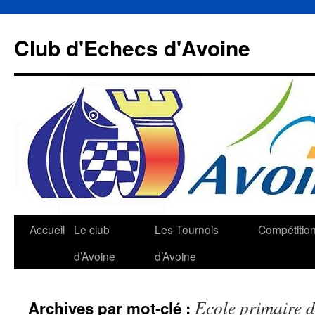
Aller
au
Club d'Echecs d'Avoine
contenu
Accueil
Le club
Les Tournois
Compétitio
d’Avoine
d’Avoine
Ecole primaire 
Archives par mot-clé :