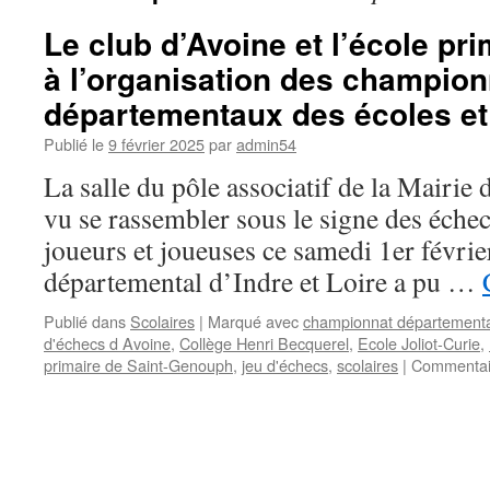
Le club d’Avoine et l’école pr
à l’organisation des champion
départementaux des écoles et
Publié le
9 février 2025
par
admin54
La salle du pôle associatif de la Mairie
vu se rassembler sous le signe des éche
joueurs et joueuses ce samedi 1er févri
départemental d’Indre et Loire a pu …
Publié dans
Scolaires
|
Marqué avec
championnat départemental
d'échecs d Avoine
,
Collège Henri Becquerel
,
Ecole Joliot-Curie
,
primaire de Saint-Genouph
,
jeu d'échecs
,
scolaires
|
Commentai