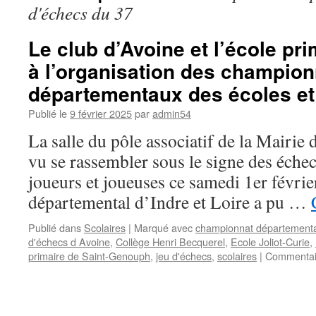
d'échecs du 37
Le club d’Avoine et l’école pr
à l’organisation des champion
départementaux des écoles et
Publié le
9 février 2025
par
admin54
La salle du pôle associatif de la Mairie
vu se rassembler sous le signe des éche
joueurs et joueuses ce samedi 1er févri
départemental d’Indre et Loire a pu …
Publié dans
Scolaires
|
Marqué avec
championnat départemental
d'échecs d Avoine
,
Collège Henri Becquerel
,
Ecole Joliot-Curie
,
primaire de Saint-Genouph
,
jeu d'échecs
,
scolaires
|
Commentai