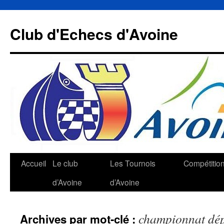
Aller
au
Club d'Echecs d'Avoine
contenu
Accueil
Le club
Les Tournois
Compétitio
d’Avoine
d’Avoine
championnat dép
Archives par mot-clé :