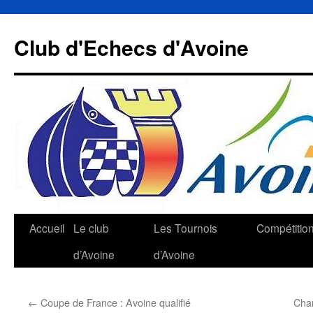
Aller
au
Club d'Echecs d'Avoine
contenu
Accueil
Le club
Les Tournois
Compétitio
d’Avoine
d’Avoine
←
Coupe de France : Avoine qualifié
Cham