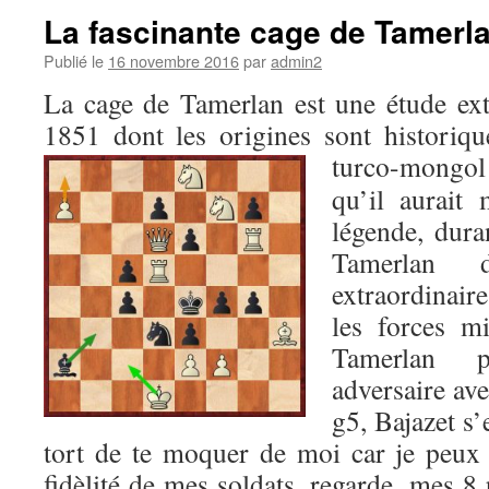
La fascinante cage de Tamerl
Publié le
16 novembre 2016
par
admin2
La cage de Tamerlan est une étude ext
1851 dont les origines sont historiqu
turco-mongol 
qu’il aurait 
légende, dura
Tamerlan 
extraordinair
les forces mi
Tamerlan 
adversaire ave
g5, Bajazet s’
tort de te moquer de moi car je peux
fidèlité de mes soldats, regarde, mes 8