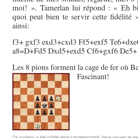
moi! ». Tamerlan lui répond : « Eh bi
quoi peut bien te servir cette fidélité 
ainsi:
f3+ gxf3 exd3+cxd3 Ff5+exf5 Te6+dx
a8=D+Fd5 Dxd5+exd5 Cf6+gxf6 De5+ 
Les 8 pions forment la cage de fer où B
Fascinant!
Ce contenu a été publié dans
Uncategorized
. Vous pouvez le me