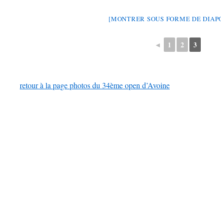
[MONTRER SOUS FORME DE DIA
◄
1
2
3
retour à la page photos du 34ème open d’Avoine