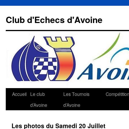
Aller
au
Club d'Echecs d'Avoine
contenu
Accueil
Le club
Les Tournois
Compétitio
d’Avoine
d’Avoine
Les photos du Samedi 20 Juillet